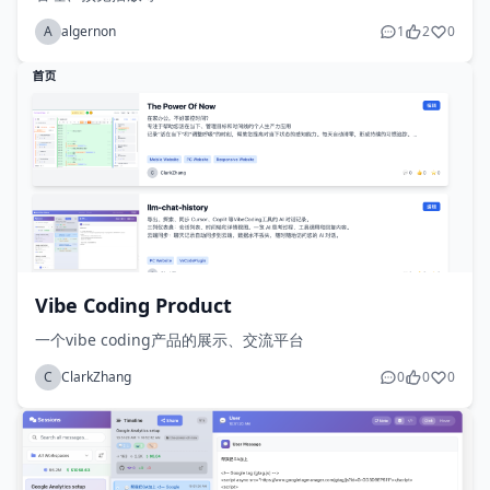
A
algernon
1
2
0
Vibe Coding Product
一个vibe coding产品的展示、交流平台
C
ClarkZhang
0
0
0