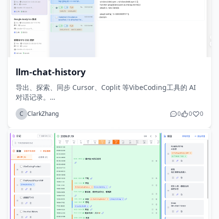
llm-chat-history
导出、探索、同步 Cursor、Coplit 等VibeCoding工具的 AI
对话记录。
三列仪表盘：会话列表、时间轴和详情视图。一览 AI 思考过
C
ClarkZhang
0
0
0
程、工具调用和回复内容。
云端同步：聊天记录自动同步到云端，数据永不丢失，随时随
地访问您的 AI 对话。